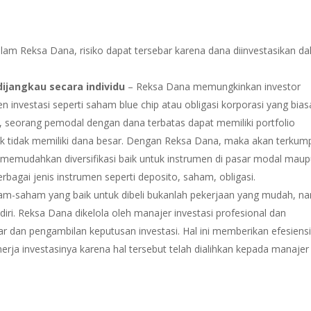
lam Reksa Dana, risiko dapat tersebar karena dana diinvestasikan d
dijangkau secara individu
– Reksa Dana memungkinkan investor
 investasi seperti saham blue chip atau obligasi korporasi yang bia
oh, seorang pemodal dengan dana terbatas dapat memiliki portfolio
idak tidak memiliki dana besar. Dengan Reksa Dana, maka akan terkum
memudahkan diversifikasi baik untuk instrumen di pasar modal mau
erbagai jenis instrumen seperti deposito, saham, obligasi.
m-saham yang baik untuk dibeli bukanlah pekerjaan yang mudah, n
ri. Reksa Dana dikelola oleh manajer investasi profesional dan
 dan pengambilan keputusan investasi. Hal ini memberikan efesiens
rja investasinya karena hal tersebut telah dialihkan kepada manajer