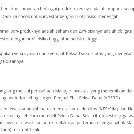
risikan campuran berbagai produk, rules nya adalah proporsi setia
a Dana ini cocok untuk investor dengan profil risiko menengah.
mal 80% produknya adalah saham dan 20% sisanya adalah obligasi 
tor dengan profil risiko tinggi atau berisiko tinggi.
pakan versi syariah dari keempat Reksa Dana di atas yang mengikuti
ngelolaannya.
angsung melalui perusahaan Manajer Investasi yang menerbitkan dan
ang bertindak sebagai Agen Penjual Efek Reksa Dana (APERD).
lon investor adalah harus memiliki kartu identitas (KTP/SIM) dan N
rekening sebelum membeli Reksa Dana. Selain itu, investor juga wa
n investor diwajibkan untuk melakukan pertemuan dengan pihak Ma
ana) minimal 1 kali.