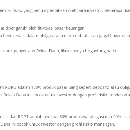
liki risiko yang perlu diperhatikan oleh para investor. Beberapa risi
at dipengaruhi oleh fluktuasi pasar keuangan.
a berinvestasi dalam obligasi, ada risiko default atau gagal bayar ole
ual unit penyertaan Reksa Dana, likuiditasnya tergantung pada
i RDPU adalah 100% produk pasar uang seperti deposito atau oblig
is Reksa Dana ini cocok untuk investor dengan profil risiko rendah at
isi dari RDPT adalah minimal 80% produknya obligasi dan 20% sis
 Dana ini cocok untuk investor dengan profil risiko menengah.