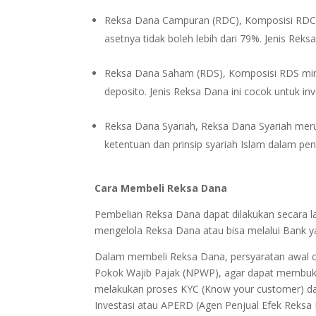
Reksa Dana Campuran (RDC), Komposisi RDC be
asetnya tidak boleh lebih dari 79%. Jenis Reks
Reksa Dana Saham (RDS), Komposisi RDS mini
deposito. Jenis Reksa Dana ini cocok untuk inves
Reksa Dana Syariah, Reksa Dana Syariah meru
ketentuan dan prinsip syariah Islam dalam pe
Cara Membeli Reksa Dana
Pembelian Reksa Dana dapat dilakukan secara l
mengelola Reksa Dana atau bisa melalui Bank y
Dalam membeli Reksa Dana, persyaratan awal ca
Pokok Wajib Pajak (NPWP), agar dapat membuka 
melakukan proses KYC (Know your customer) da
Investasi atau APERD (Agen Penjual Efek Reksa D