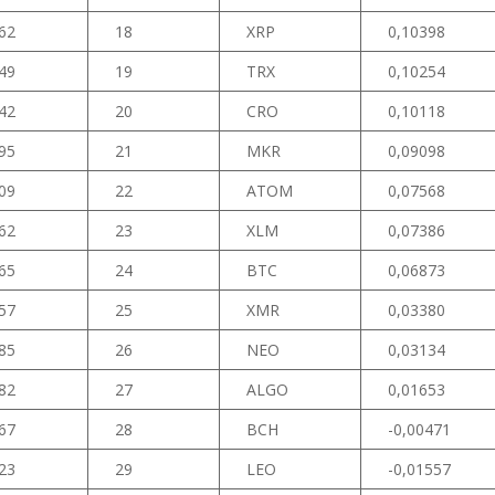
62
18
XRP
0,10398
49
19
TRX
0,10254
42
20
CRO
0,10118
95
21
MKR
0,09098
09
22
ATOM
0,07568
62
23
XLM
0,07386
65
24
BTC
0,06873
57
25
XMR
0,03380
85
26
NEO
0,03134
82
27
ALGO
0,01653
67
28
BCH
-0,00471
23
29
LEO
-0,01557