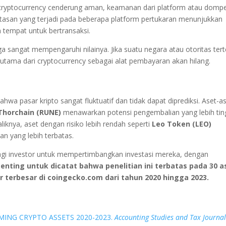
 cryptocurrency cenderung aman, keamanan dari platform atau domp
etasan yang terjadi pada beberapa platform pertukaran menunjukkan
 tempat untuk bertransaksi.
ga sangat mempengaruhi nilainya. Jika suatu negara atau otoritas ter
 utama dari cryptocurrency sebagai alat pembayaran akan hilang.
ahwa pasar kripto sangat fluktuatif dan tidak dapat diprediksi. Aset-a
Thorchain (RUNE)
menawarkan potensi pengembalian yang lebih ting
liknya, aset dengan risiko lebih rendah seperti
Leo Token (LEO)
n yang lebih terbatas.
agi investor untuk mempertimbangkan investasi mereka, dengan
enting untuk dicatat bahwa penelitian ini terbatas pada 30 a
r terbesar di coingecko.com dari tahun 2020 hingga 2023.
FORMING CRYPTO ASSETS 2020-2023.
Accounting Studies and Tax Journa