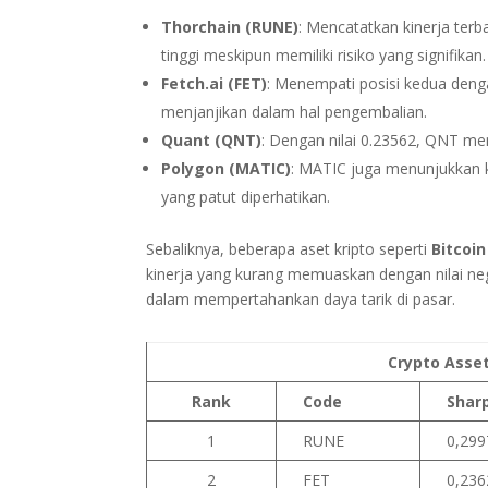
Thorchain (RUNE)
: Mencatatkan kinerja ter
tinggi meskipun memiliki risiko yang signifikan.
Fetch.ai (FET)
: Menempati posisi kedua deng
menjanjikan dalam hal pengembalian.
Quant (QNT)
: Dengan nilai 0.23562, QNT men
Polygon (MATIC)
: MATIC juga menunjukkan k
yang patut diperhatikan.
Sebaliknya, beberapa aset kripto seperti
Bitcoin
kinerja yang kurang memuaskan dengan nilai neg
dalam mempertahankan daya tarik di pasar.
Crypto Asse
Rank
Code
Shar
1
RUNE
0,299
2
FET
0,236