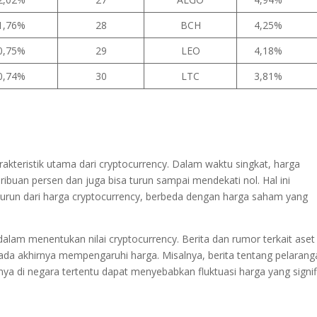
1,76%
28
BCH
4,25%
0,75%
29
LEO
4,18%
0,74%
30
LTC
3,81%
karakteristik utama dari cryptocurrency. Dalam waktu singkat, harga
ribuan persen dan juga bisa turun sampai mendekati nol. Hal ini
turun dari harga cryptocurrency, berbeda dengan harga saham yang
lam menentukan nilai cryptocurrency. Berita dan rumor terkait aset
ada akhirnya mempengaruhi harga. Misalnya, berita tentang pelarang
nnya di negara tertentu dapat menyebabkan fluktuasi harga yang signif