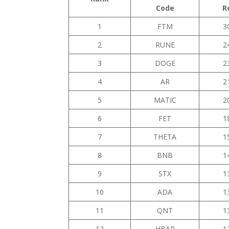
Code
R
1
FTM
3
2
RUNE
2
3
DOGE
2
4
AR
2
5
MATIC
2
6
FET
1
7
THETA
1
8
BNB
1
9
STX
1
10
ADA
1
11
QNT
1
12
HBAR
1