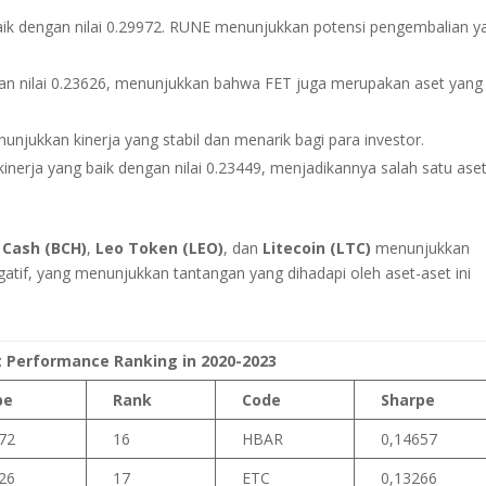
baik dengan nilai 0.29972. RUNE menunjukkan potensi pengembalian y
an nilai 0.23626, menunjukkan bahwa FET juga merupakan aset yang
unjukkan kinerja yang stabil dan menarik bagi para investor.
inerja yang baik dengan nilai 0.23449, menjadikannya salah satu ase
 Cash (BCH)
,
Leo Token (LEO)
, dan
Litecoin (LTC)
menunjukkan
atif, yang menunjukkan tantangan yang dihadapi oleh aset-aset ini
t Performance Ranking in 2020-2023
pe
Rank
Code
Sharpe
72
16
HBAR
0,14657
26
17
ETC
0,13266