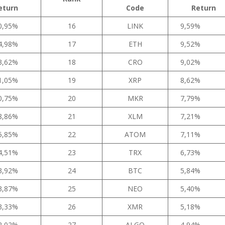
eturn
Code
Return
0,95%
16
LINK
9,59%
4,98%
17
ETH
9,52%
3,62%
18
CRO
9,02%
1,05%
19
XRP
8,62%
0,75%
20
MKR
7,79%
8,86%
21
XLM
7,21%
5,85%
22
ATOM
7,11%
4,51%
23
TRX
6,73%
3,92%
24
BTC
5,84%
3,87%
25
NEO
5,40%
3,33%
26
XMR
5,18%
2,02%
27
ALGO
4,94%